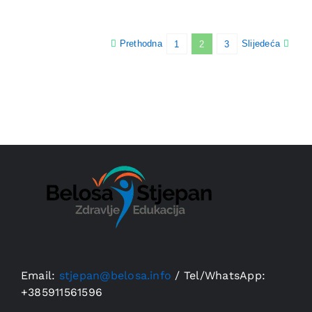
Prethodna
Slijedeća
1
2
3
Email:
stjepan@belosa.info
/
Tel/WhatsApp:
+385911561596